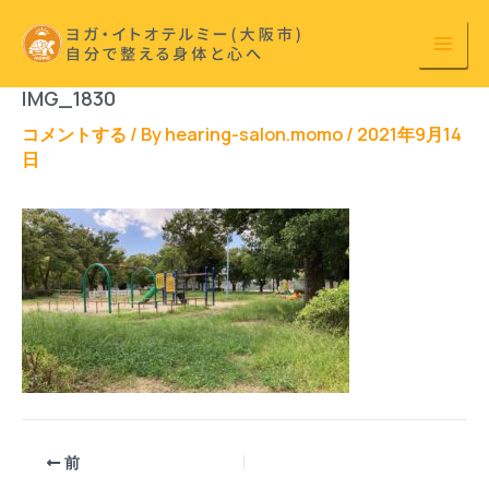
内
容
を
IMG_1830
ス
キ
コメントする
/ By
hearing-salon.momo
/
2021年9月14
日
ッ
プ
前