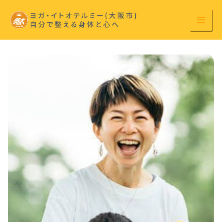
内
容
を
ス
キ
ッ
プ