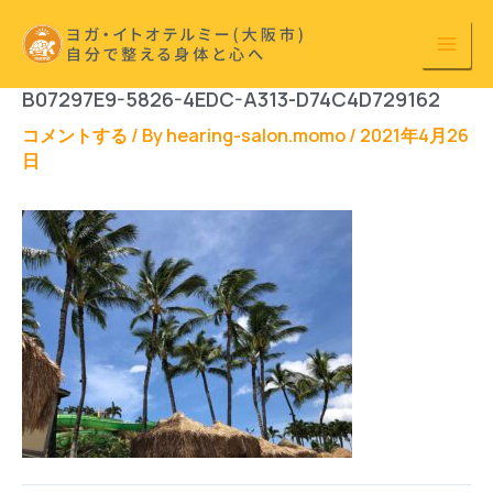
内
容
を
B07297E9-5826-4EDC-A313-D74C4D729162
ス
キ
コメントする
/ By
hearing-salon.momo
/
2021年4月26
日
ッ
プ