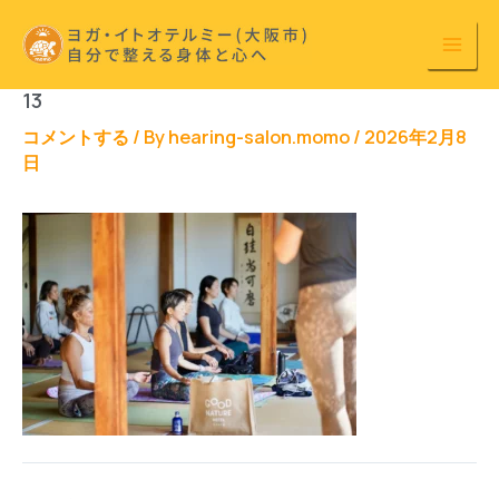
内
容
を
13
ス
キ
コメントする
/ By
hearing-salon.momo
/
2026年2月8
日
ッ
プ