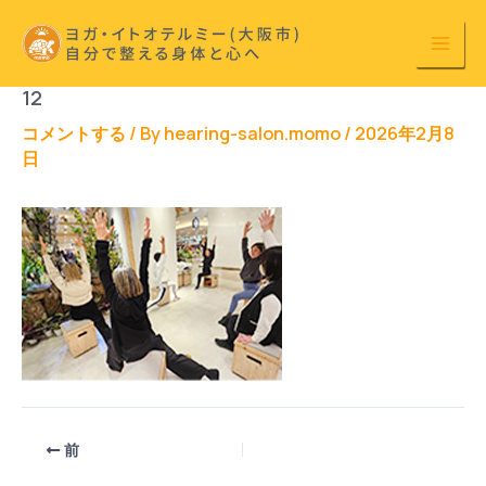
内
容
を
12
ス
キ
コメントする
/ By
hearing-salon.momo
/
2026年2月8
日
ッ
プ
前